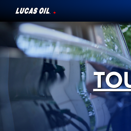
Notre histoire
Témoignages
Ambassadeurs
TOU
Nouvelles
Pourquoi Lucas
Trouver un Détaillant
Mon Véhicule