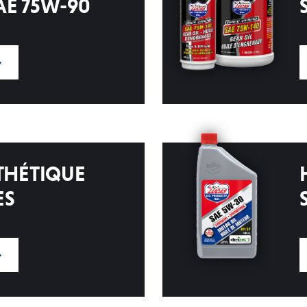
AE 75W-90
NTHÉTIQUE
ES