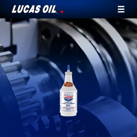
Notre histoire
Témoignages
Ambassadeurs
Nouvelles
Pourquoi Lucas
Trouver un Détaillant
Mon Véhicule