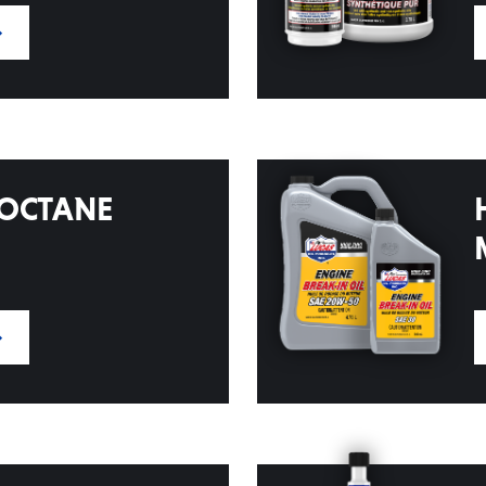
’OCTANE