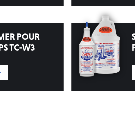
 MER POUR
PS TC-W3