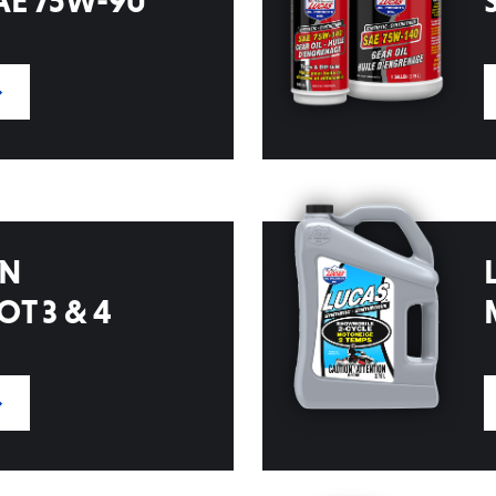
AE 75W-90
IN
T 3 & 4