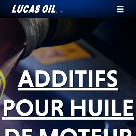
Notre histoire
Témoignages
Ambassadeurs
ADDITIFS
Nouvelles
Pourquoi Lucas
POUR HUILE
Trouver un Détaillant
Mon Véhicule