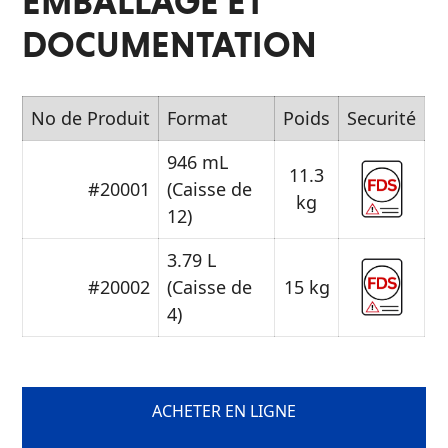
EMBALLAGE ET
DOCUMENTATION
No de Produit
Format
Poids
Securité
946 mL
11.3
#20001
(Caisse de
kg
12)
3.79 L
#20002
(Caisse de
15 kg
4)
ACHETER EN LIGNE