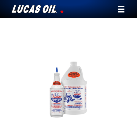
Notre histoire
Témoignages
Ambassadeurs
Nouvelles
Pourquoi Lucas
Trouver un Détaillant
Mon Véhicule