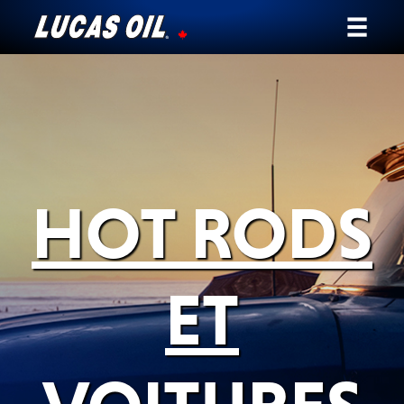
Notre histoire
Témoignages
Ambassadeurs
HOT RODS
Nouvelles
Pourquoi Lucas
ET
Trouver un Détaillant
Mon Véhicule