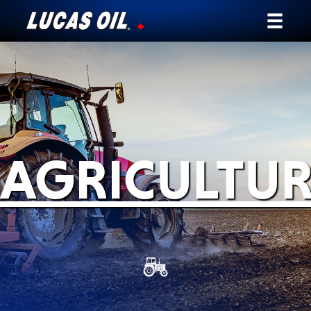
Notre histoire
Témoignages
Ambassadeurs
AGRICULTUR
Nouvelles
Pourquoi Lucas
Trouver un Détaillant
Mon Véhicule