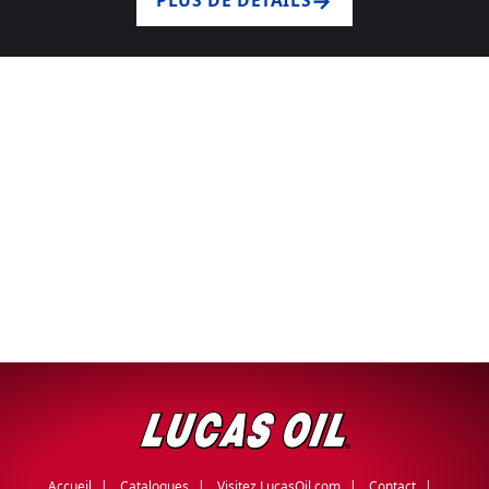
PLUS DE DÉTAILS
Accueil
Catalogues
Visitez LucasOil.com
Contact